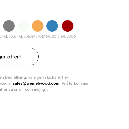
5
RAL 7037
RAL 9016
RAL 1017
RAL 5012
RAL 3005
är offert
en beställning, vänligen skicka ett e-
de till
sales@wemelwood.com
. Vi återkommer
fter så snart som möjligt.