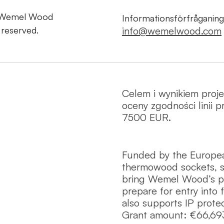
 Wemel Wood
Informationsförfråganing
s reserved.
info@wemelwood.com
Celem i wynikiem proj
oceny zgodności linii
7500 EUR.
Funded by the Europe
thermowood sockets, s
bring Wemel Wood’s pro
prepare for entry into 
also supports IP protec
Grant amount: €66,69