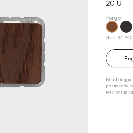
20 U
Färger
Natural
RAL 900
Beg
För att lägga 
postmeddelan
med prisuppgi