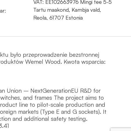
VAT: EE102663976 Mingi tee 5-5
Tartu maakond, Kambja vald,
ar:
Reola, 61707 Estonia
ektu było przeprowadzenie bezstronnej
 produktów Wemel Wood. Kwota wsparcia:
an Union – NextGenerationEU R&D for
witches, and frames The project aims to
duct line to pilot-scale production and
foreign markets (Type E and G sockets). It
tion and additional safety testing.
3.41