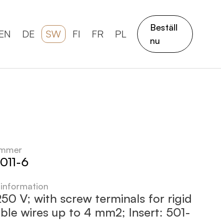
Beställ
EN
DE
SW
FI
FR
PL
nu
ummer
011-6
 information
50 V; with screw terminals for rigid
ible wires up to 4 mm2; Insert: 501-