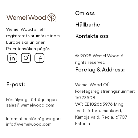
Om oss
Hållbarhet
Wemel Wood är ett
Kontakta oss
registrerat varumärke inom
Europeiska unionen
Patentansökan pågår.
© 2025 Wemel Wood All
rights reserved.
Företag & Address:
E-post:
Wemel Wood OÜ
Företagsregistreringsnummer:
16773508
Försäljningsförfrågningar:
VAT: EE102663976 Mingi
sales@wemelwood.com
tee 5-5 Tartu maakond,
Kambja vald, Reola, 61707
Informationsförfråganingar:
Estonia
info@wemelwood.com