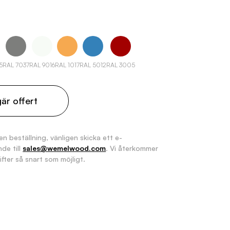
5
RAL 7037
RAL 9016
RAL 1017
RAL 5012
RAL 3005
är offert
en beställning, vänligen skicka ett e-
de till
sales@wemelwood.com
. Vi återkommer
fter så snart som möjligt.