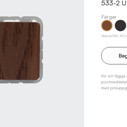
533-2 U
Färger
Natural
RAL 900
Beg
För att lägga 
postmeddelan
med prisuppgi