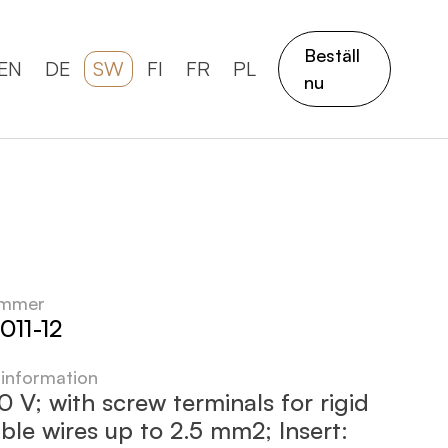
Beställ
EN
DE
SW
FI
FR
PL
nu
ummer
11-12
 information
0 V; with screw terminals for rigid
ible wires up to 2.5 mm2; Insert: