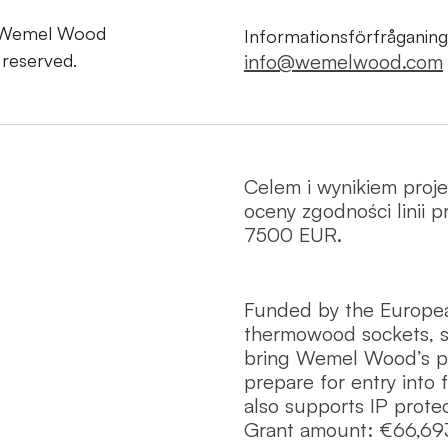
 Wemel Wood
Informationsförfråganing
s reserved.
info@wemelwood.com
Celem i wynikiem proj
oceny zgodności linii
7500 EUR.
Funded by the Europe
thermowood sockets, s
bring Wemel Wood’s pro
prepare for entry into 
also supports IP protec
Grant amount: €66,69