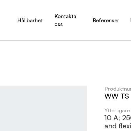
Kontakta
Hållbarhet
Referenser
oss
Produktn
WW TS 0
Ytterligare
10 A; 25
and flex