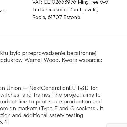
VAT: EE102663976 Mingi tee 5-5
Tartu maakond, Kambja vald,
ar:
Reola, 61707 Estonia
ektu było przeprowadzenie bezstronnej
 produktów Wemel Wood. Kwota wsparcia:
an Union – NextGenerationEU R&D for
witches, and frames The project aims to
duct line to pilot-scale production and
foreign markets (Type E and G sockets). It
tion and additional safety testing.
3.41