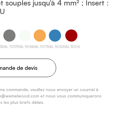
et souples jusqu’à 4 mm² ; Insert :
 U
5
RAL 7037
RAL 9016
RAL 1017
RAL 5012
RAL 3005
ande de devis
ne commande, veuillez nous envoyer un courriel à
les@wemelwood.com et nous vous communiquerons
s les plus brefs délais.