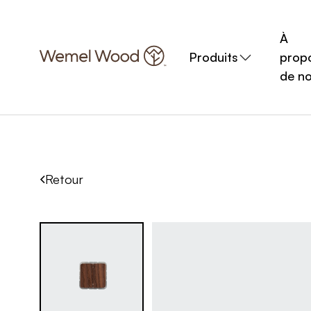
À
Produits
prop
de n
Retour