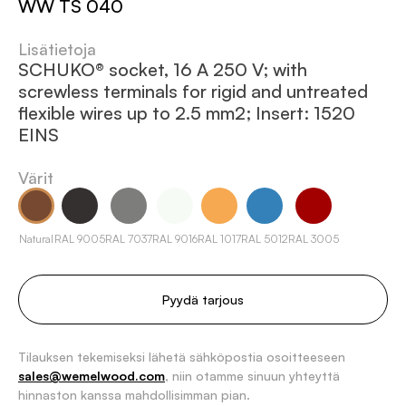
WW TS 040
Lisätietoja
SCHUKO® socket, 16 A 250 V; with
screwless terminals for rigid and untreated
flexible wires up to 2.5 mm2; Insert: 1520
EINS
Värit
Natural
RAL 9005
RAL 7037
RAL 9016
RAL 1017
RAL 5012
RAL 3005
Pyydä tarjous
Tilauksen tekemiseksi lähetä sähköpostia osoitteeseen
sales@wemelwood.com
, niin otamme sinuun yhteyttä
hinnaston kanssa mahdollisimman pian.